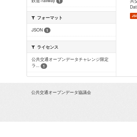
鉄道-railway
共交
1
Dat
JS
フォーマット
JSON
1
ライセンス
公共交通オープンデータチャレンジ限定
ラ...
1
公共交通オープンデータ協議会