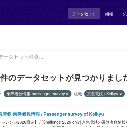
データセット
組織
グ
1 件のデータセットが見つかりまし
:
乗降者数情報-passenger_survey
組織:
京急電鉄 / Keikyu
電鉄 乗降者数情報 / Passenger survey of Keikyu
ャレンジ2026限定】 / [Challenge 2026 only] 京急電鉄の乗降者数情報を提供