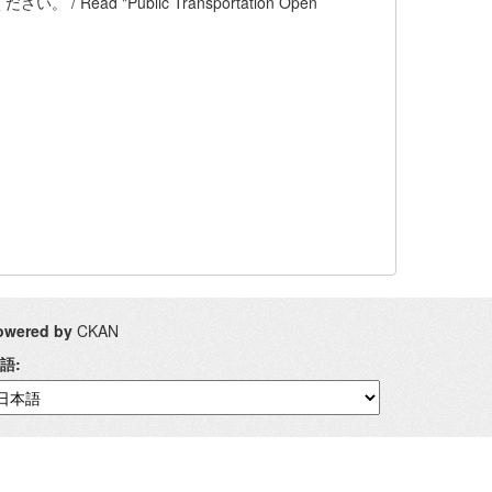
 "Public Transportation Open
owered by
CKAN
語