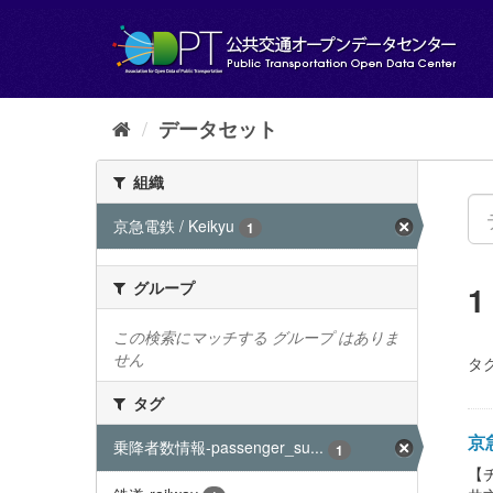
ス
キ
ッ
プ
し
て
データセット
内
容
組織
へ
京急電鉄 / Keikyu
1
グループ
この検索にマッチする グループ はありま
せん
タグ
タグ
京急
乗降者数情報-passenger_su...
1
【チ