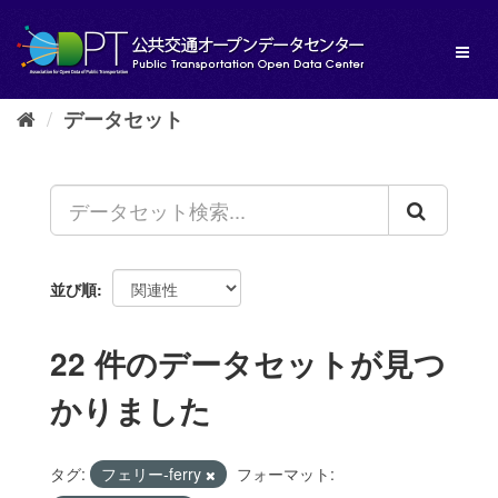
ス
キ
Toggl
ッ
naviga
プ
し
データセット
て
内
容
へ
並び順
22 件のデータセットが見つ
かりました
タグ:
フェリー-ferry
フォーマット: