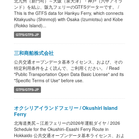
北九州（新門司）～大阪（泉大津）・神戸（六甲アイラ
ンド）を結ぶ、阪九フェリーのGTFSデーターです。 /
This is the GTFS data for Hankyu Ferry, which connects
Kitakyushu (Shinmoji) with Osaka (Izumiotsu) and Kobe
(Rokko Island)...
GTFS/GTFS-JP
三和商船株式会社
公共交通オープンデータ基本ライセンス、および、その
特定利用条件をよく読んで、ご利用ください。 / Read
"Public Transportation Open Data Basic License" and its
"Specific Terms of Use" before use.
GTFS/GTFS-JP
オクシリアイランドフェリー / Okushiri Island
Ferry
北海道奥尻～江差フェリーの2026年運航ダイヤ / 2026
Schedule for the Okushiri–Esashi Ferry Route in
Hokkaido 公共交通オープンデータ基本ライセンス、およ