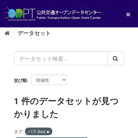
ス
キ
Toggl
ッ
naviga
プ
し
データセット
て
内
容
へ
並び順
1 件のデータセットが見つ
かりました
タグ:
バス-bus