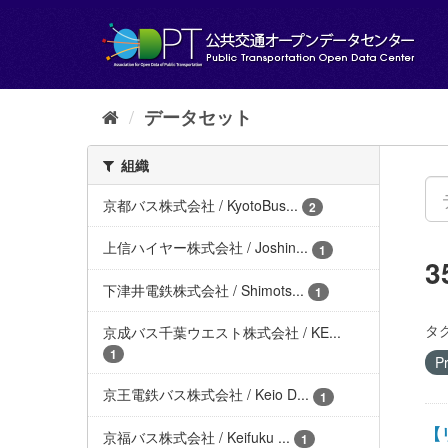
ス
キ
ッ
プ
し
て
データセット
内
容
組織
へ
京都バス株式会社 / KyotoBus...
2
上信ハイヤー株式会社 / Joshin...
1
下津井電鉄株式会社 / Shimots...
1
タグ
京成バス千葉ウエスト株式会社 / KE...
1
Pr
京王電鉄バス株式会社 / Keio D...
1
【
京福バス株式会社 / Keifuku ...
1