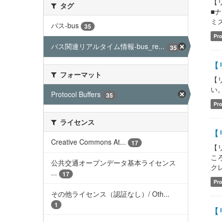
【
タグ
■
ミス
バス-bus
35
Pro
バス関連リアルタイム情報-bus_re...
35
【
フォーマット
【
い。 
Protocol Buffers
35
Pro
ライセンス
【
Creative Commons At...
17
【
こ
公共交通オープンデータ基本ライセンス
クレ
...
17
Pro
その他ライセンス（認証なし）/ Oth...
1
【