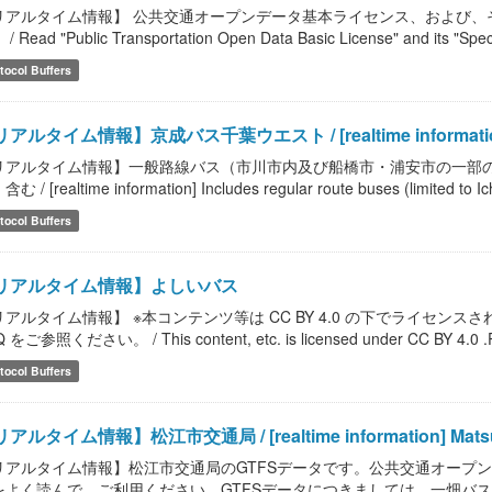
リアルタイム情報】 公共交通オープンデータ基本ライセンス、および、
/ Read "Public Transportation Open Data Basic License" and its "Speci
tocol Buffers
アルタイム情報】京成バス千葉ウエスト / [realtime information]
リアルタイム情報】一般路線バス（市川市内及び船橋市・浦安市の一部
む / [realtime information] Includes regular route buses (limited to Ic
tocol Buffers
リアルタイム情報】よしいバス
リアルタイム情報】 ※本コンテンツ等は CC BY 4.0 の下でライセ
 をご参照ください。 / This content, etc. is licensed under CC BY 4.0 .Please
tocol Buffers
アルタイム情報】松江市交通局 / [realtime information] Matsue Ci
リアルタイム情報】松江市交通局のGTFSデータです。公共交通オープ
をよく読んで、ご利用ください。GTFSデータにつきましては、一畑バ