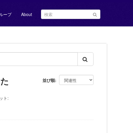
ループ
About
した
並び順
ット: