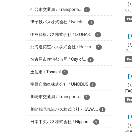
【
仙台市交通局 / Transporta...
い。 
1
Pro
伊予鉄バス株式会社 / Iyotets...
1
伊豆箱根バス株式会社 / IZUHAK...
1
【リ
【
北海道拓殖バス株式会社 / Hokka...
1
ス」含
名古屋市住宅都市局 / City of...
Pro
1
土佐市 / Tosashi
1
【
宇野自動車株式会社 / UNOBUS
【
1
FAQ
川崎市交通局 / Transporta...
1
Pro
川崎鶴見臨港バス株式会社 / KAWA...
1
【リ
日本中央バス株式会社 / Nippon...
1
【
件