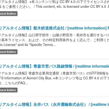
リアルタイム情報】 ※本コンテンツ等は CC BY 4.0 の下でライセ
 をご参照ください。 / This content, etc. is licensed under CC BY 4.0 .Please
tocol Buffers
アルタイム情報】船木鉄道株式会社 / [realtime information] Funa
リアルタイム情報】山口県宇部市・山陽小野田市・美祢市を運行するバス
基本ライセンス、および、その特定利用条件をよく読んで、ご利用ください。 / Read "
ic License" and its "Specific Terms...
tocol Buffers
アルタイム情報】青森市営バス路線情報 / [realtime information] Ao
アルタイム情報】青森市企業局交通部（青森市営バス）のGTFS情報を提供します。 / [r
FS information of Aomori City Bus. ※本コンテンツ等は CC
、こちらのFAQ...
tocol Buffers
アルタイム情報】永井バス（永井運輸株式会社） / [realtime informati