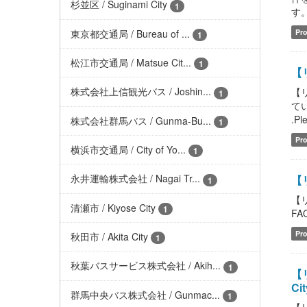
杉並区 / Suginami City
1
す。
東京都交通局 / Bureau of ...
Pro
1
松江市交通局 / Matsue Cit...
1
【
株式会社上信観光バス / Joshin...
【
1
てい
.Pl
株式会社群馬バス / Gunma-Bu...
1
Pro
横浜市交通局 / City of Yo...
1
永井運輸株式会社 / Nagai Tr...
【
1
【
清瀬市 / Kiyose City
1
FAQ
Pro
秋田市 / Akita City
1
秋葉バスサービス株式会社 / Akih...
1
【
Ci
群馬中央バス株式会社 / Gunmac...
1