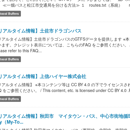
 ≪一畑バスと松江市交通局を分ける方法≫ １ routes.txt（系統） route
tocol Buffers
リアルタイム情報】土佐市ドラゴンバス
リアルタイム情報】土佐市ドラゴンバスのGTFSデータを提供します ※本コン
ます。クレジット表示については、こちらのFAQ をご参照ください。 / This content,
ease refer to this FAQ...
tocol Buffers
リアルタイム情報】上信ハイヤー株式会社
リアルタイム情報】 ※本コンテンツ等は CC BY 4.0 の下でライセ
 をご参照ください。 / This content, etc. is licensed under CC BY 4.0 .Please
tocol Buffers
リアルタイム情報】秋田市 マイタウン・バス、中心市街地循環バスぐるる / [r
ty（My-To...