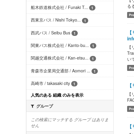
【
るるの
船木鉄道株式会社 / Funaki T...
1
Pro
西東京バス / Nishi Tokyo...
1
【リ
西武バス / Seibu Bus
1
inf
関東バス株式会社 / Kanto-bu...
1
【リ
Tr
関越交通株式会社 / Kan-etsu...
1
いて
Pro
青森市企業局交通部 / Aomori ...
1
高崎市 / takasaki city
1
【
【
人気のある 組織 のみを表示
FAQ
グループ
Pro
この検索にマッチする グループ はありま
せん
【リ