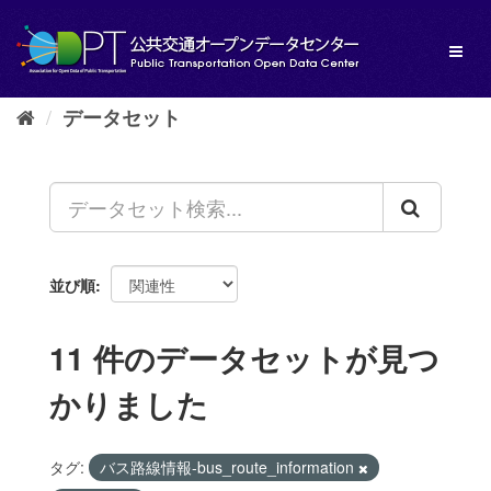
ス
キ
Toggl
ッ
naviga
プ
し
データセット
て
内
容
へ
並び順
11 件のデータセットが見つ
かりました
タグ:
バス路線情報-bus_route_information