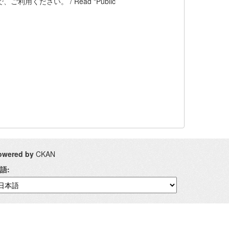
ください。 / Read "Public
owered by
CKAN
語