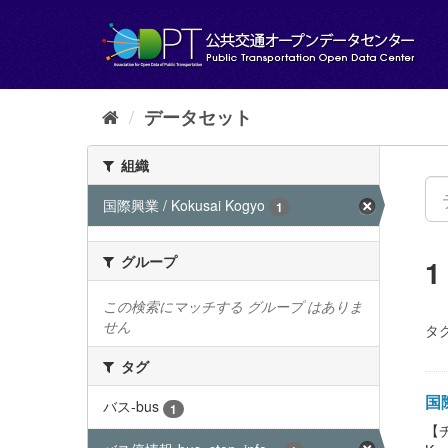
ス
キ
ッ
プ
し
て
データセット
内
容
組織
へ
国際興業 / Kokusai Kogyo
1
グループ
この検索にマッチする グループ はありま
せん
タグ
タグ
国際
バス-bus
1
【チ