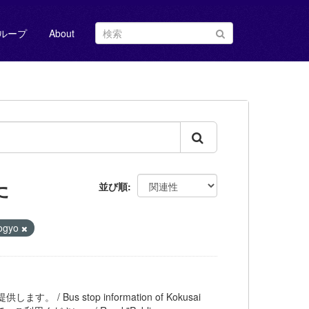
ループ
About
た
並び順
ogyo
 / Bus stop information of Kokusai