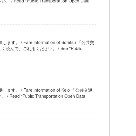
ublic Transportation Open Data
。 / Fare information of Sotetsu 「公共交
、ご利用ください。 / See "Public
す。 / Fare information of Keio 「公共交通
blic Transportation Open Data