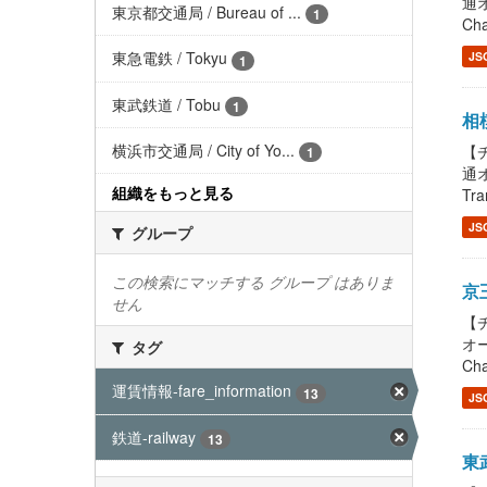
通オ
東京都交通局 / Bureau of ...
1
Cha
東急電鉄 / Tokyu
JS
1
東武鉄道 / Tobu
1
相模
横浜市交通局 / City of Yo...
【チ
1
通
組織をもっと見る
Tra
JS
グループ
この検索にマッチする グループ はありま
京王
せん
【チ
オー
タグ
Cha
運賃情報-fare_information
13
JS
鉄道-railway
13
東武