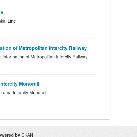
ne
i Line
etropolitan Intercity Railway
f Metropolitan Intercity Railway
ercity Monorail
Intercity Monorail
owered by
CKAN