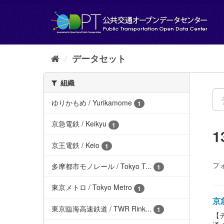
ス
キ
ッ
プ
し
て
データセット
内
容
組織
へ
ゆりかもめ / Yurikamome
1
京急電鉄 / Keikyu
1
京王電鉄 / Keio
1
フ
多摩都市モノレール / Tokyo T...
1
東京メトロ / Tokyo Metro
1
京急
東京臨海高速鉄道 / TWR Rink...
1
【チ