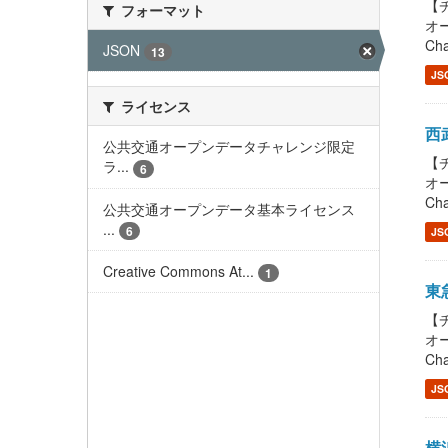
【チ
フォーマット
オー
Cha
JSON
13
JS
ライセンス
西武
公共交通オープンデータチャレンジ限定
【チ
ラ...
6
オー
Cha
公共交通オープンデータ基本ライセンス
...
6
JS
Creative Commons At...
1
東急
【チ
オー
Cha
JS
横浜