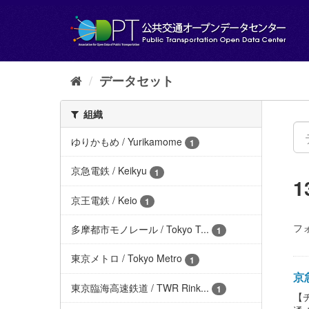
ス
キ
ッ
プ
し
て
データセット
内
容
組織
へ
ゆりかもめ / Yurikamome
1
京急電鉄 / Keikyu
1
京王電鉄 / Keio
1
フ
多摩都市モノレール / Tokyo T...
1
東京メトロ / Tokyo Metro
1
京急
東京臨海高速鉄道 / TWR Rink...
1
【チ