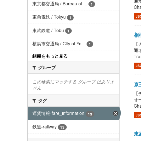
通オ
東京都交通局 / Bureau of ...
1
Cha
東急電鉄 / Tokyu
JS
1
東武鉄道 / Tobu
1
相模
横浜市交通局 / City of Yo...
【チ
1
通
組織をもっと見る
Tra
JS
グループ
この検索にマッチする グループ はありま
京王
せん
【チ
オー
タグ
Cha
運賃情報-fare_information
13
JS
鉄道-railway
13
東武