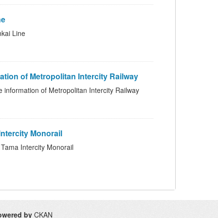
ne
i Line
etropolitan Intercity Railway
f Metropolitan Intercity Railway
ercity Monorail
Intercity Monorail
owered by
CKAN