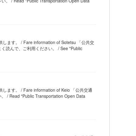
ublic Transportation Open Data
。 / Fare information of Sotetsu 「公共交
、ご利用ください。 / See "Public
す。 / Fare information of Keio 「公共交通
blic Transportation Open Data