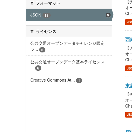
【チ
フォーマット
オー
Cha
JSON
13
JS
ライセンス
西武
公共交通オープンデータチャレンジ限定
【チ
ラ...
6
オー
Cha
公共交通オープンデータ基本ライセンス
...
6
JS
Creative Commons At...
1
東急
【チ
オー
Cha
JS
横浜