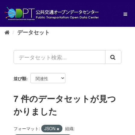
ス
キ
Toggl
ッ
naviga
プ
し
データセット
て
内
容
へ
並び順
7 件のデータセットが見つ
かりました
フォーマット:
JSON
組織: