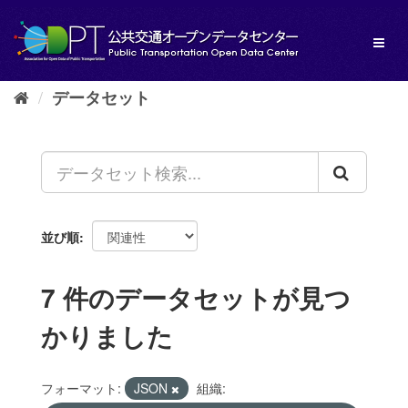
ス
キ
Toggl
ッ
naviga
プ
し
データセット
て
内
容
へ
並び順
7 件のデータセットが見つ
かりました
フォーマット:
JSON
組織: