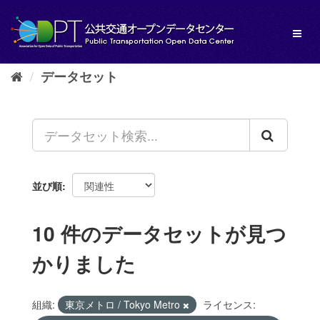
ス
キ
Toggl
ッ
naviga
プ
し
データセット
て
内
容
へ
並び順
10 件のデータセットが見つ
かりました
組織:
東京メトロ / Tokyo Metro
ライセンス: