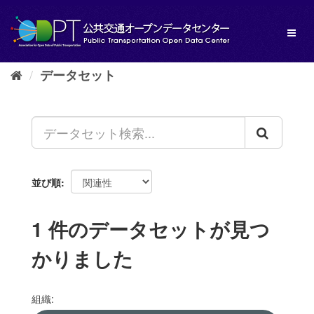
ス
キ
Toggl
ッ
naviga
プ
し
データセット
て
内
容
へ
並び順
1 件のデータセットが見つ
かりました
組織: