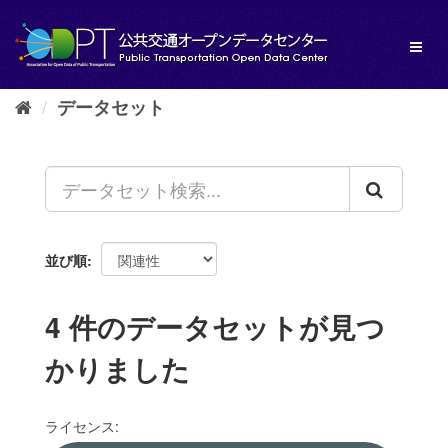
ス
キ
Toggl
ッ
naviga
プ
し
データセット
て
内
容
へ
並び順
4 件のデータセットが見つ
かりました
ライセンス: