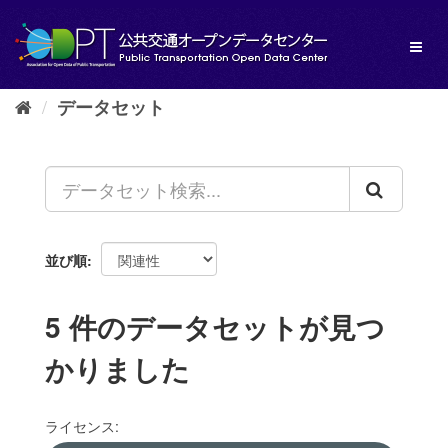
ス
キ
Toggl
ッ
naviga
プ
し
データセット
て
内
容
へ
並び順
5 件のデータセットが見つ
かりました
ライセンス: