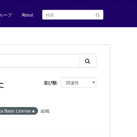
ループ
About
た
並び順
Basic License
組織: