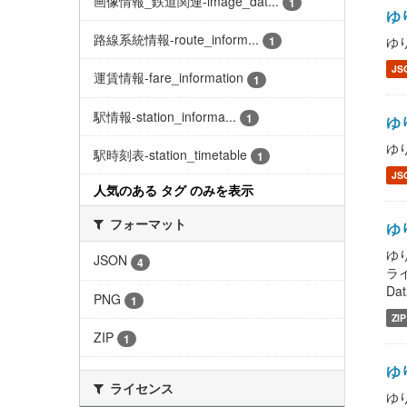
画像情報_鉄道関連-image_dat...
1
ゆり
路線系統情報-route_inform...
ゆり
1
JS
運賃情報-fare_information
1
駅情報-station_informa...
1
ゆり
ゆり
駅時刻表-station_timetable
1
JS
人気のある タグ のみを表示
フォーマット
ゆり
ゆり
JSON
4
ライ
Dat
PNG
1
ZIP
ZIP
1
ゆり
ライセンス
ゆり