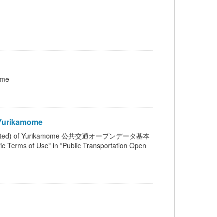
ome
Yurikamome
ated) of Yurikamome 公共交通オープンデータ基本
Use" in "Public Transportation Open