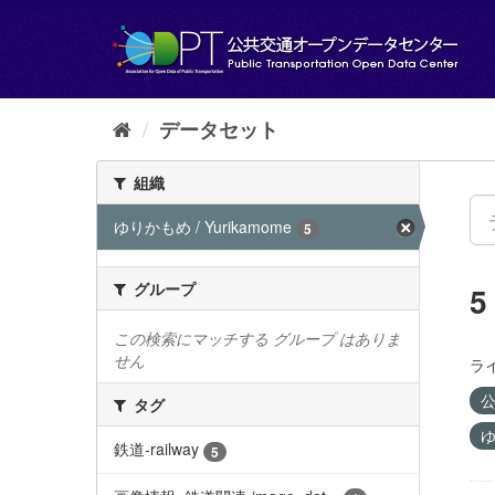
ス
キ
ッ
プ
し
て
データセット
内
容
組織
へ
ゆりかもめ / Yurikamome
5
グループ
この検索にマッチする グループ はありま
せん
ラ
公
タグ
ゆ
鉄道-railway
5