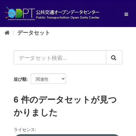
ス
キ
Toggl
ッ
naviga
プ
し
データセット
て
内
容
へ
並び順
6 件のデータセットが見つ
かりました
ライセンス: