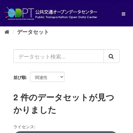
ス
キ
Toggl
ッ
naviga
プ
し
データセット
て
内
容
へ
並び順
2 件のデータセットが見つ
かりました
ライセンス: