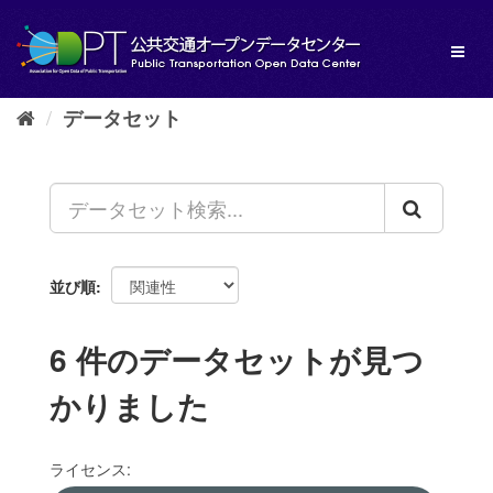
ス
キ
Toggl
ッ
naviga
プ
し
データセット
て
内
容
へ
並び順
6 件のデータセットが見つ
かりました
ライセンス: