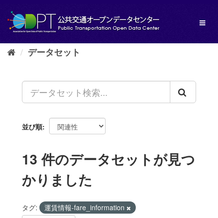
ス
キ
Toggl
ッ
naviga
プ
し
データセット
て
内
容
へ
並び順
13 件のデータセットが見つ
かりました
タグ:
運賃情報-fare_information