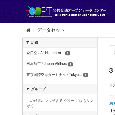
ス
キ
ッ
プ
し
て
データセット
内
容
組織
へ
全日空 / All Nippon Ai...
1
日本航空 / Japan Airlines
1
東京国際空港ターミナル / Tokyo...
1
タグ
グループ
この検索にマッチする グループ はありま
東京
せん
【チ