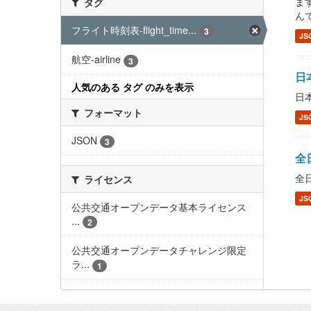
ます
タグ
んで
フライト時刻表-flight_time...
3
JS
航空-airline
3
日本
人気のある タグ のみを表示
日本
フォーマット
JS
JSON
3
全日
全日
ライセンス
JS
公共交通オープンデータ基本ライセンス
...
2
公共交通オープンデータチャレンジ限定
ラ...
1