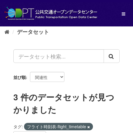
ス
キ
Toggl
ッ
naviga
プ
し
データセット
て
内
容
へ
並び順
3 件のデータセットが見つ
かりました
タグ:
フライト時刻表-flight_timetable