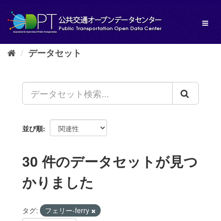
ス
キ
Toggl
ッ
naviga
プ
し
データセット
て
内
容
へ
並び順
30 件のデータセットが見つ
かりました
タグ:
フェリー-ferry