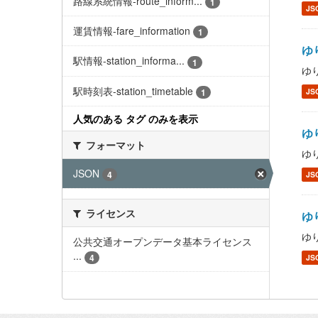
路線系統情報-route_inform...
1
JS
運賃情報-fare_information
1
ゆり
駅情報-station_informa...
1
ゆり
駅時刻表-station_timetable
1
JS
人気のある タグ のみを表示
ゆり
フォーマット
ゆり
JSON
4
JS
ライセンス
ゆり
ゆり
公共交通オープンデータ基本ライセンス
...
4
JS