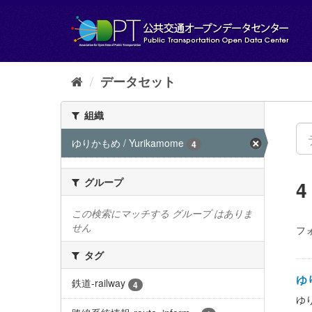
ス
キ
ッ
プ
し
て
データセット
内
容
組織
へ
ゆりかもめ / Yurikamome
4
グループ
この検索にマッチする グループ はありま
せん
フ
タグ
ゆり
鉄道-railway
4
ゆり