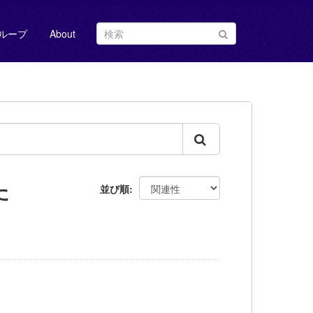
ループ
About
た
並び順