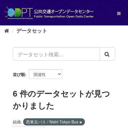
ス
キ
Toggl
ッ
naviga
プ
し
データセット
て
内
容
へ
並び順
6 件のデータセットが見つ
かりました
組織:
西東京バス / Nishi Tokyo Bus