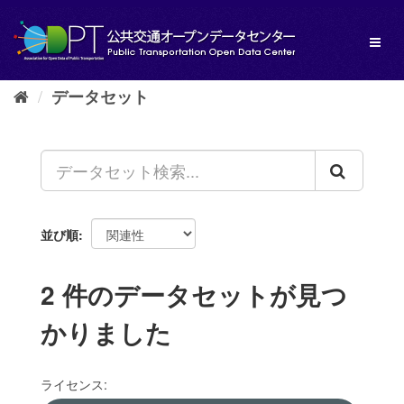
ス
キ
Toggl
ッ
naviga
プ
し
データセット
て
内
容
へ
並び順
2 件のデータセットが見つ
かりました
ライセンス: