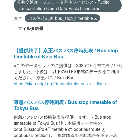
公共交通オープンデータ基本ライセンス / Public
Transportation Open Data Basic License
タグ:
バス停時刻表-bus_stop_timetable
フィルタ結果
【提供終了】京王バス バス停時刻表 / Bus stop
timetable of Keio Bus
※このデータセットのご提供は、2025年6月末で終了いた
しました。今後は、以下のGTFS形式のデータをご利用
ください。 京王バス / Keio Bus
https://ckan.odpt.org/dataset/keio_bus_all_lines
東急バス バス停時刻表 / Bus stop timetable of
Tokyu Bus
東急バスのバス停時刻表を提供します。 / Bus stop
timetable of Tokyu Bus 注：本提供データ中の
odpt:BusstopPoleTimetable の odpt:busroute と
odpt:busDirection は、複数路線を含む場合があるため