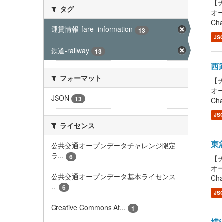
【チ
タグ
オー
Cha
運賃情報-fare_information
13
JS
鉄道-railway
13
西武
フォーマット
【チ
オー
JSON
13
Cha
JS
ライセンス
東急
公共交通オープンデータチャレンジ限定
ラ...
6
【チ
オー
公共交通オープンデータ基本ライセンス
Cha
...
6
JS
Creative Commons At...
1
横浜