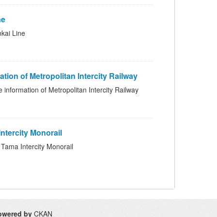
ne
i Line
etropolitan Intercity Railway
f Metropolitan Intercity Railway
ercity Monorail
Intercity Monorail
owered by
CKAN