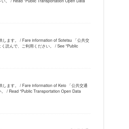
ublic Transportation Open Data
。 / Fare information of Sotetsu 「公共交
、ご利用ください。 / See "Public
す。 / Fare information of Keio 「公共交通
blic Transportation Open Data