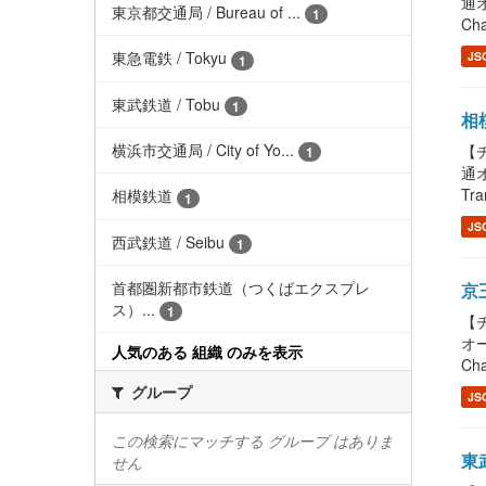
通オ
東京都交通局 / Bureau of ...
1
Cha
東急電鉄 / Tokyu
JS
1
東武鉄道 / Tobu
1
相模
横浜市交通局 / City of Yo...
【チ
1
通
Tra
相模鉄道
1
JS
西武鉄道 / Seibu
1
首都圏新都市鉄道（つくばエクスプレ
京王
ス）...
1
【チ
オー
人気のある 組織 のみを表示
Cha
グループ
JS
この検索にマッチする グループ はありま
東武
せん