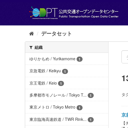
ス
キ
ッ
プ
し
て
データセット
内
容
組織
へ
ゆりかもめ / Yurikamome
1
京急電鉄 / Keikyu
1
京王電鉄 / Keio
1
タグ
多摩都市モノレール / Tokyo T...
1
東京メトロ / Tokyo Metro
1
京急
東京臨海高速鉄道 / TWR Rink...
1
【チ