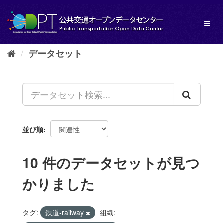
ス
キ
Toggl
ッ
naviga
プ
し
データセット
て
内
容
へ
並び順
10 件のデータセットが見つ
かりました
タグ:
鉄道-railway
組織: