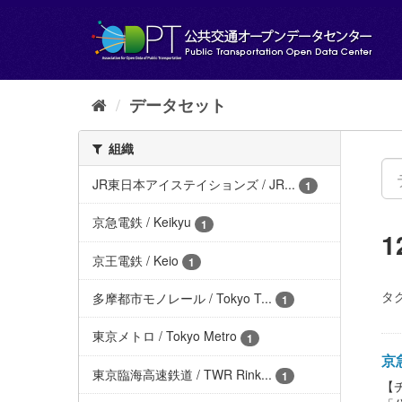
ス
キ
ッ
プ
し
て
データセット
内
容
組織
へ
JR東日本アイステイションズ / JR...
1
京急電鉄 / Keikyu
1
京王電鉄 / Keio
1
タグ
多摩都市モノレール / Tokyo T...
1
東京メトロ / Tokyo Metro
1
京急
東京臨海高速鉄道 / TWR Rink...
1
【チ