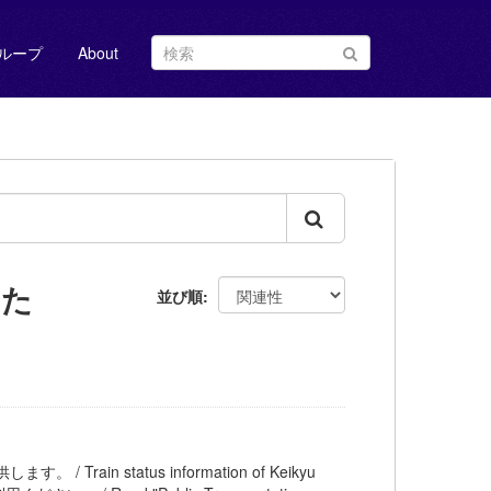
ループ
About
した
並び順
 Train status information of Keikyu