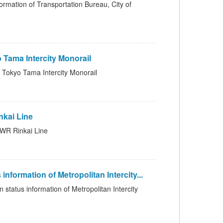
f Transportation Bureau, City of
ma Intercity Monorail
 Tama Intercity Monorail
kai Line
 Rinkai Line
on of Metropolitan Intercity...
mation of Metropolitan Intercity