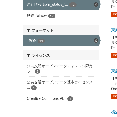
共交
運行情報-train_status_i...
12
Dat
JS
鉄道-railway
12
東武
フォーマット
【チ
JSON
12
共交
Dat
ライセンス
JS
公共交通オープンデータチャレンジ限定
東急
ラ...
6
【チ
公共交通オープンデータ基本ライセンス
「公
...
5
Ope
JS
Creative Commons At...
1
横浜