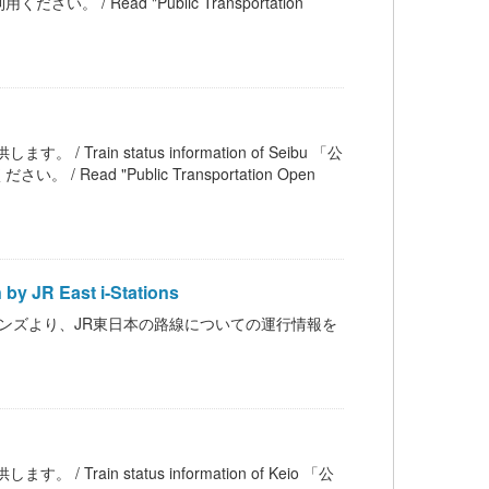
ead "Public Transportation
/ Train status information of Seibu 「公
 "Public Transportation Open
JR East i-Stations
イステイションズより、JR東日本の路線についての運行情報を
/ Train status information of Keio 「公