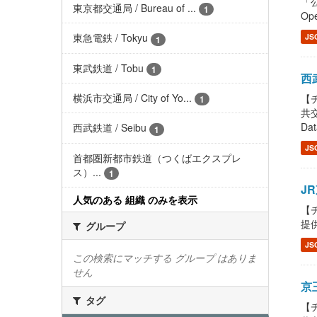
「公
東京都交通局 / Bureau of ...
1
Ope
東急電鉄 / Tokyu
JS
1
東武鉄道 / Tobu
1
西武
横浜市交通局 / City of Yo...
【チ
1
共交
Dat
西武鉄道 / Seibu
1
JS
首都圏新都市鉄道（つくばエクスプレ
ス）...
1
JR
人気のある 組織 のみを表示
【チ
提供し
グループ
JS
この検索にマッチする グループ はありま
せん
京王
タグ
【チ