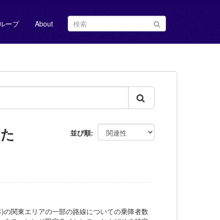
ループ
About
した
並び順
道(JR東日本)の関東エリアの一部の路線についての乗降者数