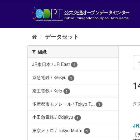
ス
キ
ッ
プ
し
て
データセット
内
容
組織
へ
JR東日本 / JR East
1
京急電鉄 / Keikyu
1
京王電鉄 / Keio
1
タグ
多摩都市モノレール / Tokyo T...
1
小田急電鉄 / Odakyu
1
JR
東京メトロ / Tokyo Metro
1
【チ