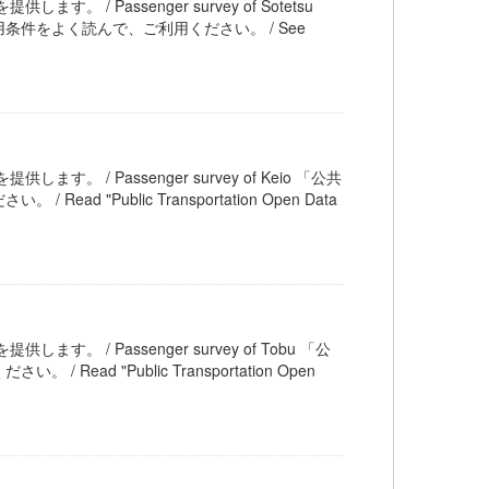
ます。 / Passenger survey of Sotetsu
件をよく読んで、ご利用ください。 / See
します。 / Passenger survey of Keio 「公共
Public Transportation Open Data
します。 / Passenger survey of Tobu 「公
 "Public Transportation Open