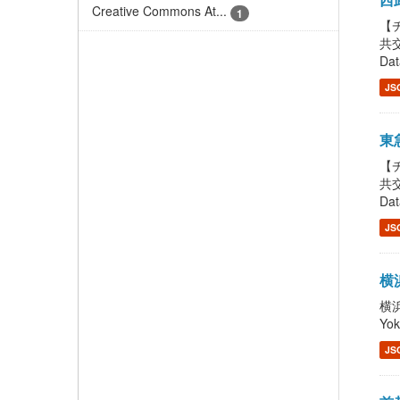
Creative Commons At...
1
【チ
共交
Dat
JS
東急
【チ
共交
Dat
JS
横浜
横浜
Yo
JS