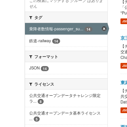
この検索にマッチする グループ はありま
【チ
せん
「
"Pu
タグ
JS
乗降者数情報-passenger_su...
14
京王
鉄道-railway
14
【チ
交通
フォーマット
Cha
JS
JSON
14
東武
ライセンス
【チ
公共交通オープンデータチャレンジ限定
共交
ラ...
8
Dat
JS
公共交通オープンデータ基本ライセンス
...
5
西武