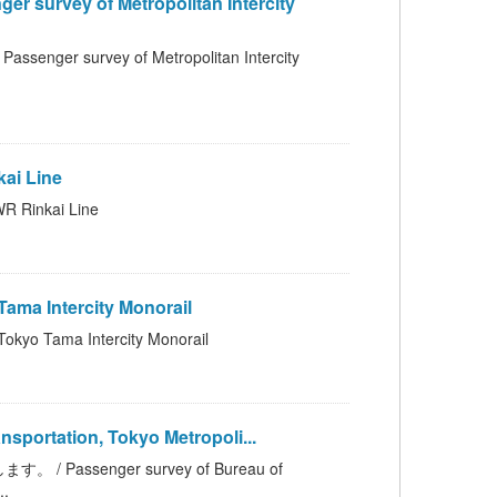
 of Metropolitan Intercity
vey of Metropolitan Intercity
i Line
inkai Line
 Intercity Monorail
ama Intercity Monorail
rtation, Tokyo Metropoli...
enger survey of Bureau of
..