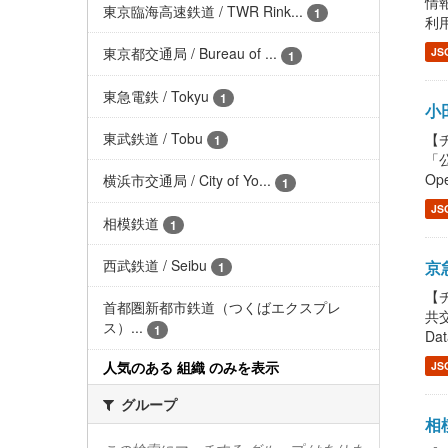
情報
東京臨海高速鉄道 / TWR Rink...
1
利用
東京都交通局 / Bureau of ...
JS
1
東急電鉄 / Tokyu
1
小田
東武鉄道 / Tobu
【チ
1
「公
Ope
横浜市交通局 / City of Yo...
1
JS
相模鉄道
1
西武鉄道 / Seibu
京急
1
【チ
首都圏新都市鉄道（つくばエクスプレ
共交
ス）...
1
Dat
人気のある 組織 のみを表示
JS
グループ
相模