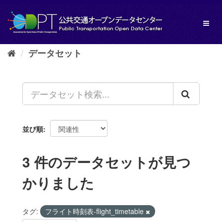
ス
キ
Toggl
ッ
naviga
プ
し
データセット
て
内
容
へ
並び順
3 件のデータセットが見つ
かりました
タグ:
フライト時刻表-flight_timetable