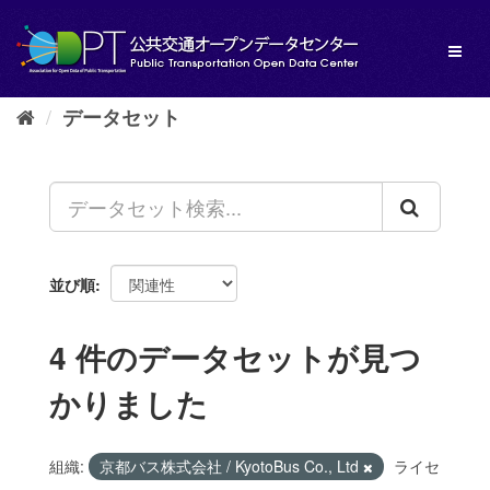
ス
キ
Toggl
ッ
naviga
プ
し
データセット
て
内
容
へ
並び順
4 件のデータセットが見つ
かりました
組織:
京都バス株式会社 / KyotoBus Co., Ltd
ライセ