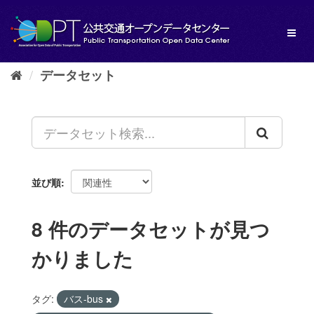
ス
キ
Toggl
ッ
naviga
プ
し
データセット
て
内
容
へ
並び順
8 件のデータセットが見つ
かりました
タグ:
バス-bus