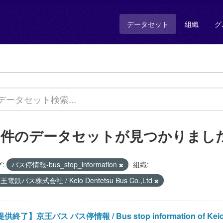
データセット
組織
グ
1 件のデータセットが見つかりまし
:
バス停情報-bus_stop_information
組織:
王電鉄バス株式会社 / Keio Dentetsu Bus Co.,Ltd
供終了】京王バス バス停情報 / Bus stop information of Keio