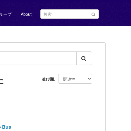
ループ
About
た
並び順
 Bus