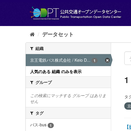
ス
キ
ッ
プ
し
て
データセット
内
容
組織
へ
京王電鉄バス株式会社 / Keio D...
1
人気のある 組織 のみを表示
グループ
この検索にマッチする グループ はありま
タグ
せん
京
タグ
バス-bus
1
【提