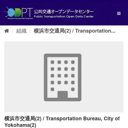
ス
キ
Toggl
ッ
naviga
プ
し
組織
横浜市交通局(2) / Transportation...
て
内
容
へ
横浜市交通局(2) / Transportation Bureau, City of
Yokohama(2)