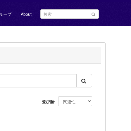
ループ
About
並び順