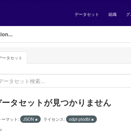
データセット
組織
グ
on...
データセット
データセットが見つかりません
ォーマット:
JSON
ライセンス:
odpt-ptodbl
l