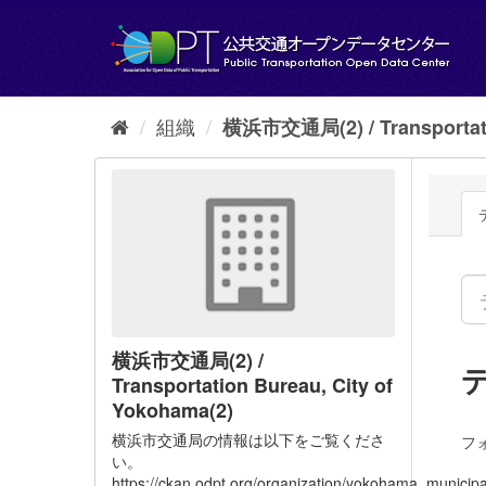
ス
キ
ッ
プ
し
て
組織
横浜市交通局(2) / Transportati
内
容
へ
横浜市交通局(2) /
Transportation Bureau, City of
Yokohama(2)
横浜市交通局の情報は以下をご覧くださ
フ
い。
https://ckan.odpt.org/organization/yokohama_municipa