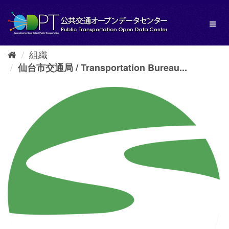
ス
キ
Toggl
ッ
naviga
プ
し
組織
て
内
仙台市交通局 / Transportation Bureau...
容
へ