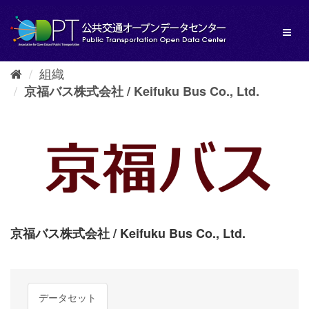
ス
キ
Toggl
ッ
naviga
プ
し
組織
て
内
京福バス株式会社 / Keifuku Bus Co., Ltd.
容
へ
京福バス株式会社 / Keifuku Bus Co., Ltd.
データセット