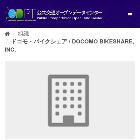
ス
キ
Toggl
ッ
naviga
プ
し
組織
て
内
ドコモ・バイクシェア / DOCOMO BIKESHARE,
容
INC.
へ