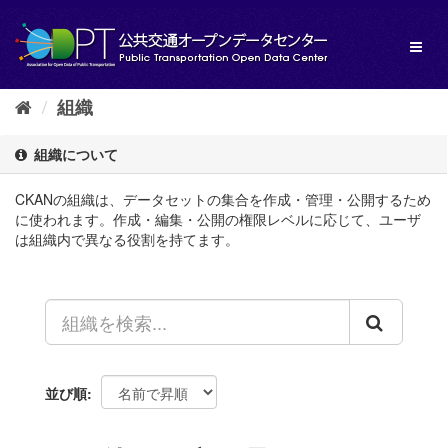
ス
キ
Toggl
ッ
naviga
プ
し
組織
て
内
容
組織について
へ
CKANの組織は、データセットの集合を作成・管理・公開するため
に使われます。作成・編集・公開の権限レベルに応じて、ユーザ
は組織内で異なる役割を持てます。
並び順