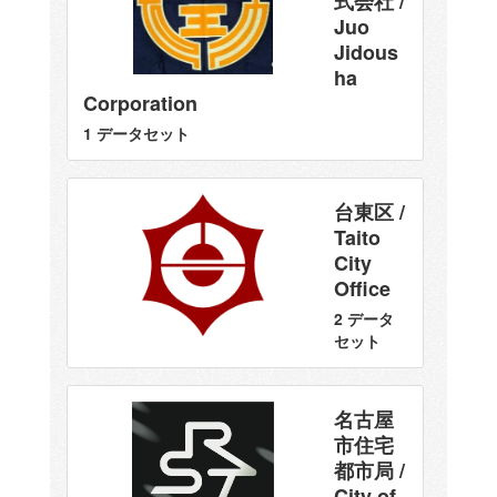
式会社 /
Juo
Jidous
ha
Corporation
1 データセット
台東区 /
Taito
City
Office
2 データ
セット
名古屋
市住宅
都市局 /
City of