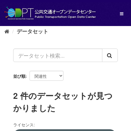
ス
キ
Toggl
ッ
naviga
プ
し
データセット
て
内
容
へ
並び順
2 件のデータセットが見つ
かりました
ライセンス: