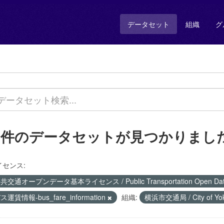
データセット
組織
グ
1 件のデータセットが見つかりまし
イセンス:
共交通オープンデータ基本ライセンス / Public Transportation Open Data 
ス運賃情報-bus_fare_information
組織:
横浜市交通局 / City of Yoko