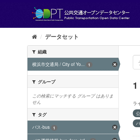
ス
キ
ッ
プ
し
て
データセット
内
容
組織
へ
横浜市交通局 / City of Yo...
1
グループ
この検索にマッチする グループ はありま
せん
ラ
公
タグ
バ
バス-bus
1