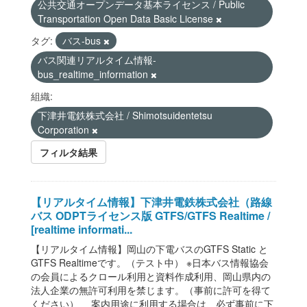
公共交通オープンデータ基本ライセンス / Public
Transportation Open Data Basic License
タグ:
バス-bus
バス関連リアルタイム情報-
bus_realtime_information
組織:
下津井電鉄株式会社 / Shimotsuidentetsu
Corporation
フィルタ結果
【リアルタイム情報】下津井電鉄株式会社（路線
バス ODPTライセンス版 GTFS/GTFS Realtime /
[realtime informati...
【リアルタイム情報】岡山の下電バスのGTFS Static と
GTFS Realtimeです。（テスト中） ※日本バス情報協会
の会員によるクロール利用と資料作成利用、岡山県内の
法人企業の無許可利用を禁じます。（事前に許可を得て
ください） 案内用途に利用する場合は、必ず事前に下