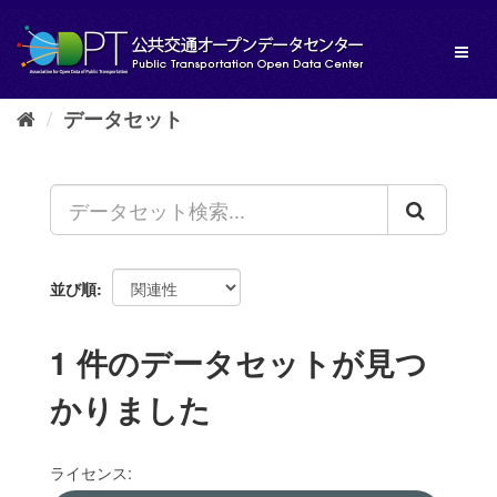
ス
キ
Toggl
ッ
naviga
プ
し
データセット
て
内
容
へ
並び順
1 件のデータセットが見つ
かりました
ライセンス: