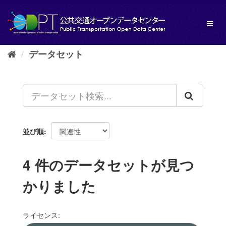
ス
キ
Toggl
ッ
naviga
プ
し
データセット
て
内
容
へ
並び順
4 件のデータセットが見つ
かりました
ライセンス: