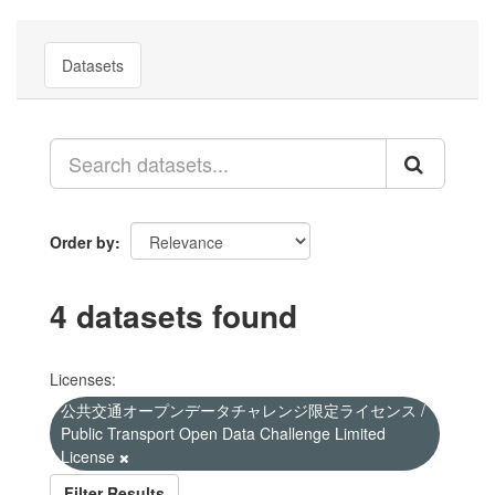
Datasets
Order by
4 datasets found
Licenses:
公共交通オープンデータチャレンジ限定ライセンス /
Public Transport Open Data Challenge Limited
License
Filter Results