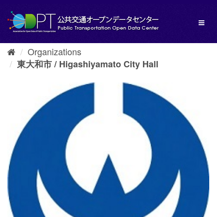
Skip
to
Toggl
content
naviga
Organizations
東大和市 / Higashiyamato City Hall