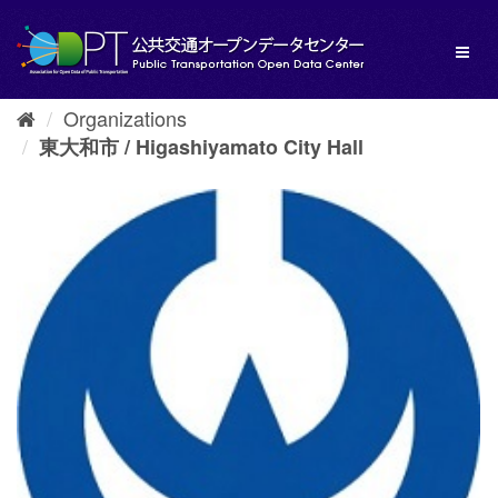
Skip
to
Toggl
content
naviga
Organizations
東大和市 / Higashiyamato City Hall