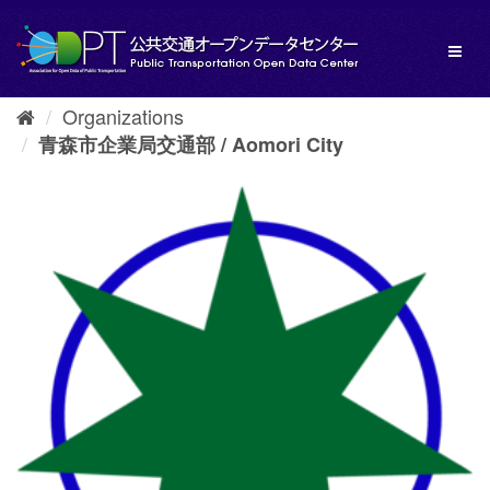
Skip
to
Toggl
content
naviga
Organizations
青森市企業局交通部 / Aomori City