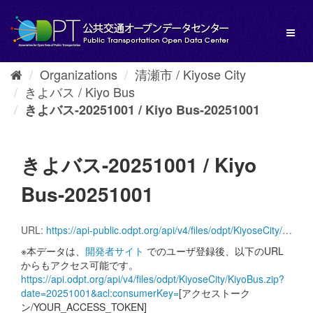
Skip
to
Toggl
content
naviga
Organizations
清瀬市 / Kiyose City
きよバス / Kiyo Bus
きよバス-20251001 / Kiyo Bus-20251001
きよバス-20251001 / Kiyo
Bus-20251001
URL:
https://api-public.odpt.org/api/v4/files/odpt/KiyoseCity/KiyoBus.zip?date=20251001
※本データは、
開発者サイト
でのユーザ登録後、以下のURL
からもアクセス可能です。
https://api.odpt.org/api/v4/files/odpt/KiyoseCity/KiyoBus.zip?
date=20251001&acl:consumerKey=
[アクセストーク
ン/YOUR_ACCESS_TOKEN]