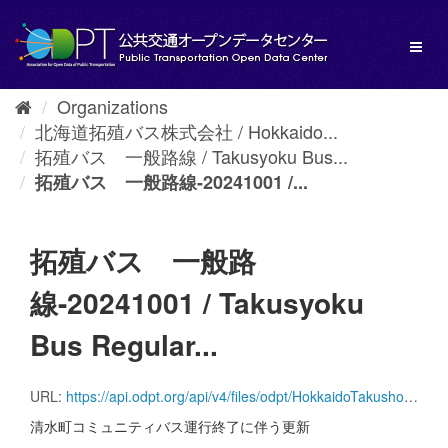
Skip
to
Toggl
content
naviga
Organizations
北海道拓殖バス株式会社 / Hokkaido...
拓殖バス 一般路線 / Takusyoku Bus...
拓殖バス 一般路線-20241001 /...
拓殖バス 一般路
線-20241001 / Takusyoku
Bus Regular...
URL:
https://api.odpt.org/api/v4/files/odpt/HokkaidoTakushokuBus/Takusyoku_regular_line.zip?date=20241001&acl:consumerKey=[アクセストークン/YOUR_ACCESS_TOKEN]
清水町コミュニティバス運行終了に伴う更新