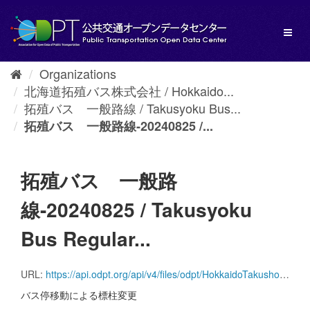
Skip
to
Toggl
content
naviga
Organizations
北海道拓殖バス株式会社 / Hokkaido...
拓殖バス 一般路線 / Takusyoku Bus...
拓殖バス 一般路線-20240825 /...
拓殖バス 一般路
線-20240825 / Takusyoku
Bus Regular...
URL:
https://api.odpt.org/api/v4/files/odpt/HokkaidoTakushokuBus/Takusyoku_regular_line.zip?date=20240825&acl:consumerKey=[アクセストークン/YOUR_ACCESS_TOKEN]
バス停移動による標柱変更